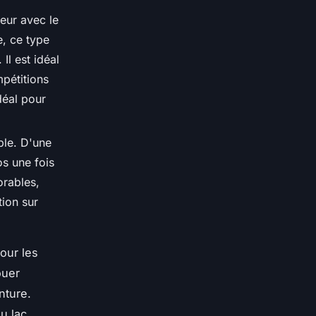
eur avec le
, ce type
Il est idéal
pétitions
déal pour
ble. D'une
os une fois
orables,
ion sur
our les
ouer
nture.
u lac