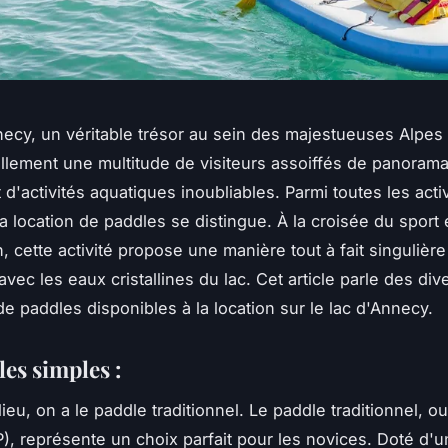
necy, un véritable trésor au sein des majestueuses Alpes 
ellement une multitude de visiteurs assoiffés de panoram
t d'activités aquatiques inoubliables. Parmi toutes les acti
la location de paddles se distingue. À la croisée du sport 
n, cette activité propose une manière tout à fait singulièr
 avec les eaux cristallines du lac. Cet article parle des di
de paddles disponibles à la location sur le lac d'Annecy.
es simples :
ieu, on a le paddle traditionnel. Le paddle traditionnel, o
), représente un choix parfait pour les novices. Doté d'