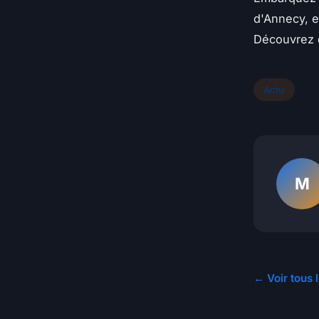
d'Annecy, e
Découvrez d
Actu
M
← Voir tous l