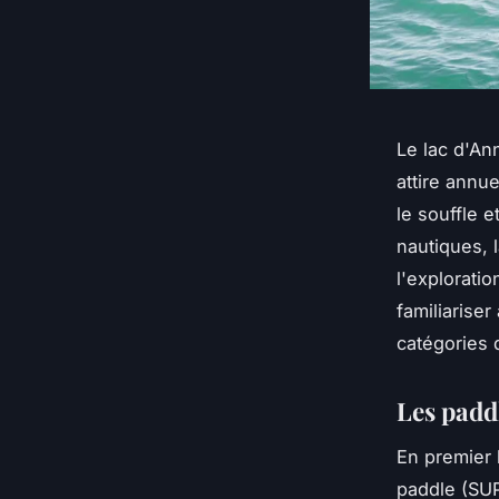
Le lac d'An
attire annu
le souffle e
nautiques, 
l'exploratio
familiariser
catégories 
Les paddl
En premier l
paddle (SUP