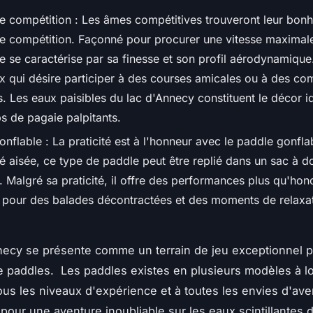
e compétition : Les âmes compétitives trouveront leur bonh
e compétition. Façonné pour procurer une vitesse maximale
 se caractérise par sa finesse et son profil aérodynamique. 
x qui désire participer à des courses amicales ou à des com
es. Les eaux paisibles du lac d'Annecy constituent le décor i
s de pagaie palpitants.
nflable : La praticité est à l'honneur avec le paddle gonfla
té aisée, ce type de paddle peut être replié dans un sac à d
 Malgré sa praticité, il offre des performances plus qu'hon
s pour des balades décontractées et des moments de relaxat
necy se présente comme un terrain de jeu exceptionnel p
 paddles. Les paddles existes en plusieurs modèles à l
ous les niveaux d'expérience et à toutes les envies d'ave
our une aventure inoubliable sur les eaux scintillantes d