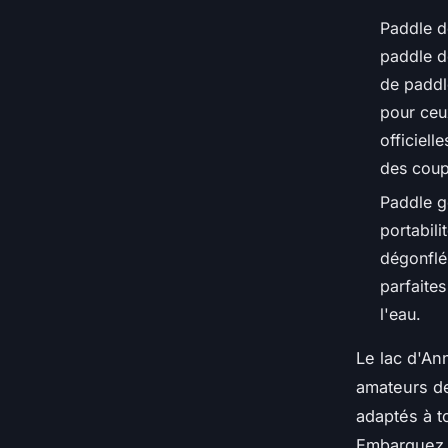
Paddle d
paddle d
de paddle
pour ceu
officiell
des coup
Paddle go
portabili
dégonflé.
parfaite
l'eau.
Le lac d'An
amateurs de
adaptés à t
Embarquez p