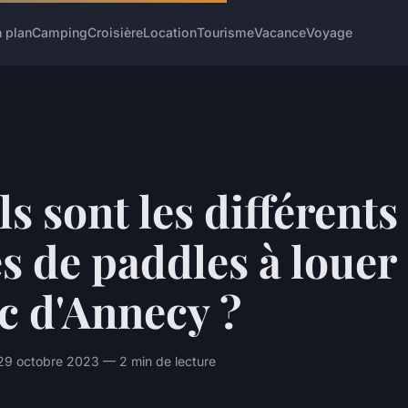
 plan
Camping
Croisière
Location
Tourisme
Vacance
Voyage
s sont les différents
s de paddles à louer
ac d'Annecy ?
29 octobre 2023 — 2 min de lecture