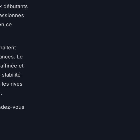
ux débutants
passionnés
en ce
haitent
tances. Le
affinée et
stabilité
les rives
.
endez-vous