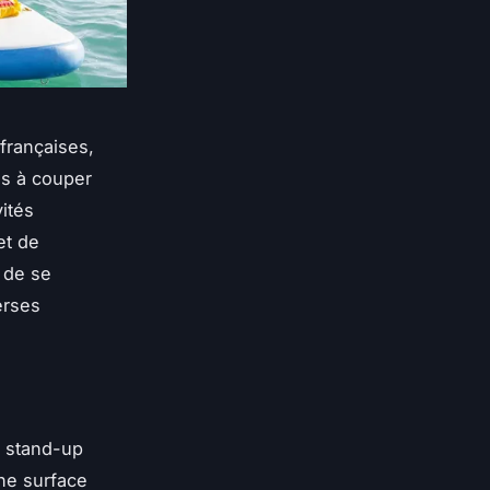
françaises,
as à couper
vités
et de
e de se
verses
u stand-up
une surface