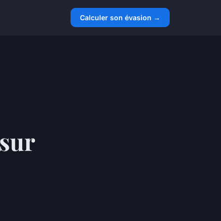
Calculer son évasion →
 sur