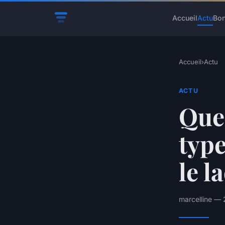
Accueil
Actu
Bon
Accueil
›
Actu
ACTU
Quel
type
le l
marcelline — 