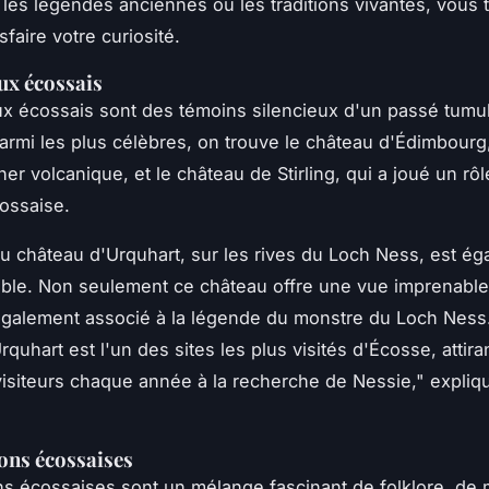
les légendes anciennes ou les traditions vivantes, vous t
sfaire votre curiosité.
ux écossais
x écossais sont des témoins silencieux d'un passé tumu
Parmi les plus célèbres, on trouve le château d'Édimbourg
er volcanique, et le château de Stirling, qui a joué un rô
cossaise.
au château d'Urquhart, sur les rives du Loch Ness, est é
ble. Non seulement ce château offre une vue imprenable 
 également associé à la légende du monstre du Loch Ness
quhart est l'un des sites les plus visités d'Écosse, attira
 visiteurs chaque année à la recherche de Nessie,"
expliq
ions écossaises
ons écossaises sont un mélange fascinant de folklore, de