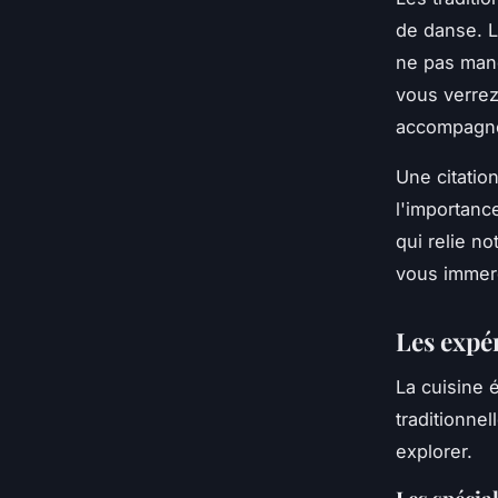
de danse. 
ne pas manq
vous verrez
accompagné
Une citatio
l'importanc
qui relie no
vous immerg
Les expé
La cuisine 
traditionne
explorer.