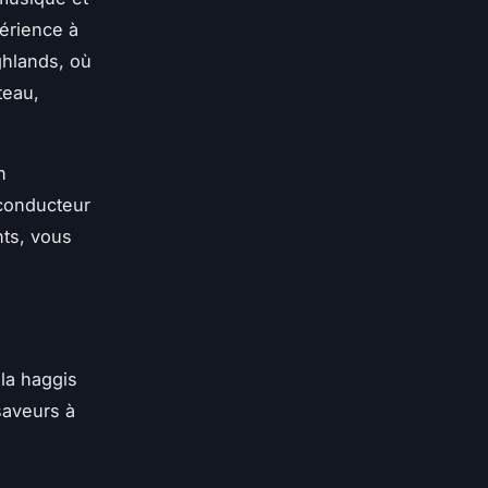
périence à
ghlands, où
teau,
n
 conducteur
ts, vous
 la
haggis
saveurs à