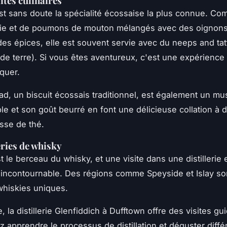
ités culinaires
t sans doute la spécialité écossaise la plus connue. C
oie et de poumons de mouton mélangés avec des oignons
 des épices, elle est souvent servie avec du
neeps and tat
e terre). Si vous êtes aventureux, c'est une expérience 
quer.
ad
, un biscuit écossais traditionnel, est également un mu
able et son goût beurré en font une délicieuse collation à 
sse de thé.
eries de whisky
t le berceau du whisky, et une visite dans une distillerie 
incontournable. Des régions comme Speyside et Islay so
whiskies uniques.
 la distillerie Glenfiddich à Dufftown offre des visites g
 apprendre le processus de distillation et déguster diffé