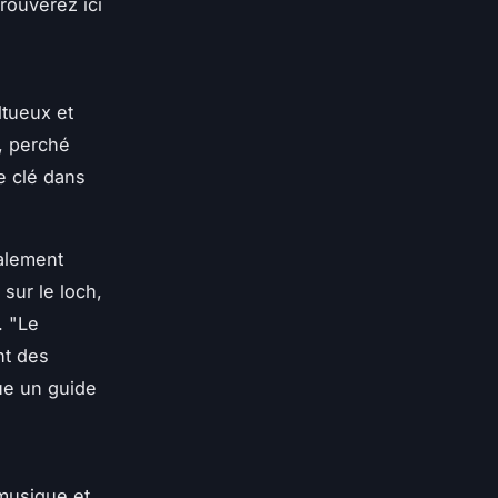
rouverez ici
ltueux et
, perché
le clé dans
galement
sur le loch,
.
"Le
nt des
ue un guide
 musique et