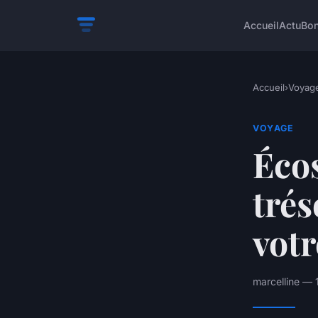
Accueil
Actu
Bon
Accueil
›
Voyag
VOYAGE
Écos
trés
votr
marcelline — 