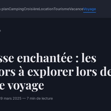
 plan
Camping
Croisière
Location
Tourisme
Vacance
Voyage
e
se enchantée : les
ors à explorer lors d
e voyage
19 mars 2025 — 7 min de lecture