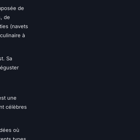
omposée de
, de
ties
(navets
culinaire à
st. Sa
déguster
est une
nt célèbres
uidées où
rents types