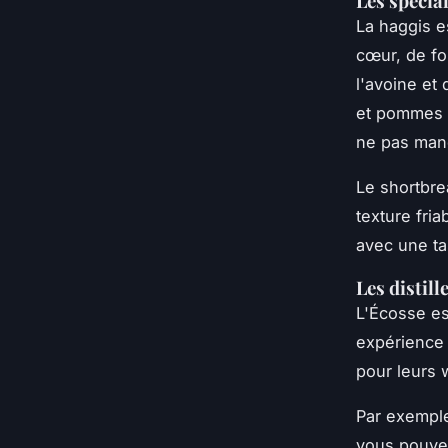
Les spécial
La
haggis
es
cœur, de f
l'avoine et
et pommes d
ne pas man
Le
shortbre
texture fri
avec une ta
Les distill
L'Écosse es
expérience 
pour leurs 
Par exemple,
vous pouvez