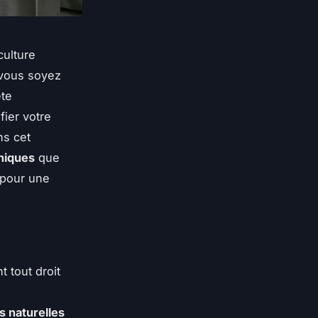
culture
e vous soyez
ête
fier votre
ns cet
niques
que
 pour une
 tout droit
s naturelles