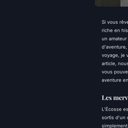
Si vous rêv
riche en hi
un amateur 
d'aventure,
voyage, je 
article, nou
vous pouvez
aventure e
Les merve
L'Écosse es
sortis d'un
simplement 