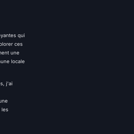
s
yantes qui
plorer ces
ment une
aune locale
, j'ai
 une
 les