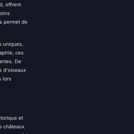
, offrent
moins
us permet de
s uniques,
raphie, ces
antes. De
s d'oiseaux
 lors
torique et
es châteaux