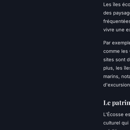
Les îles éc
des paysage
fréquentées
vivre une e
Par exemple
comme les
sites sont 
plus, les î
marins, no
d'excursion
Le patrim
L'Écosse es
culturel qu