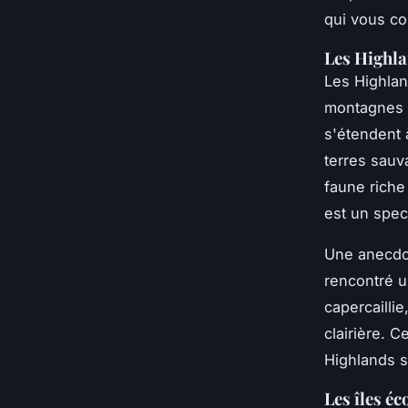
qui vous co
Les Highl
Les Highlan
montagnes m
s'étendent 
terres sauv
faune riche
est un spec
Une anecdot
rencontré u
capercaillie
clairière. 
Highlands s
Les îles éc