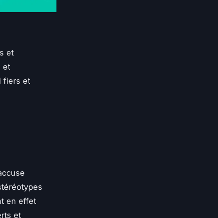
s et
 et
 fiers et
 accuse
stéréotypes
t en effet
rts et