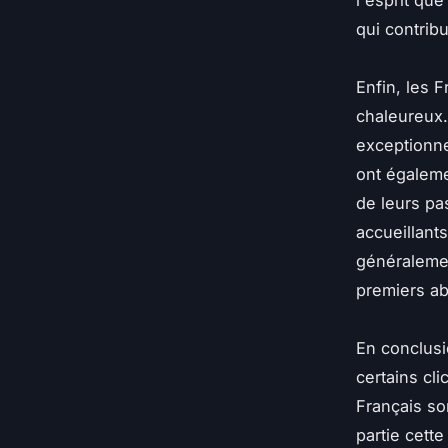
l'esprit que
qui contrib
Enfin, les 
chaleureux.
exceptionne
ont égaleme
de leurs pa
accueillants
généralemen
premiers ab
En conclusio
certains cl
Français son
partie cette