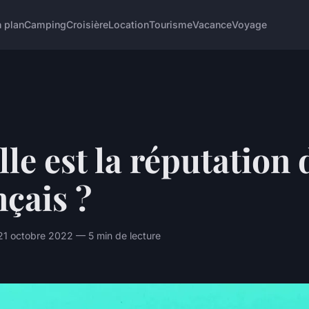
 plan
Camping
Croisière
Location
Tourisme
Vacance
Voyage
le est la réputation 
çais ?
21 octobre 2022 — 5 min de lecture