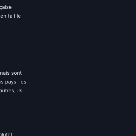
nçaise
n fait le
nais sont
ns pays, les
utres, ils
plutôt