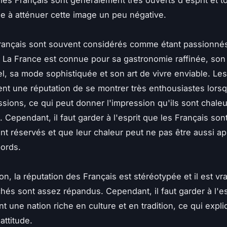
 les Français sont généralement très ouverts d'esprit et t
ue à atténuer cette image un peu négative.
Français sont souvent considérés comme étant passionnés
 La France est connue pour sa gastronomie raffinée, son
l, sa mode sophistiquée et son art de vivre enviable. Les
nt une réputation de se montrer très enthousiastes lorsqu
ssions, ce qui peut donner l'impression qu'ils sont chale
. Cependant, il faut garder à l'esprit que les Français son
t réservés et que leur chaleur peut ne pas être aussi a
ords.
n, la réputation des Français est stéréotypée et il est vr
ichés sont assez répandus. Cependant, il faut garder à l'es
t une nation riche en culture et en tradition, ce qui expl
 attitude.