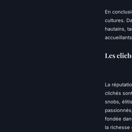
En conclusio
cultures. D
hautains, t
accueillants
Les clich
La réputati
clichés son
snobs, élit
passionnés,
fondée dans
la richesse 