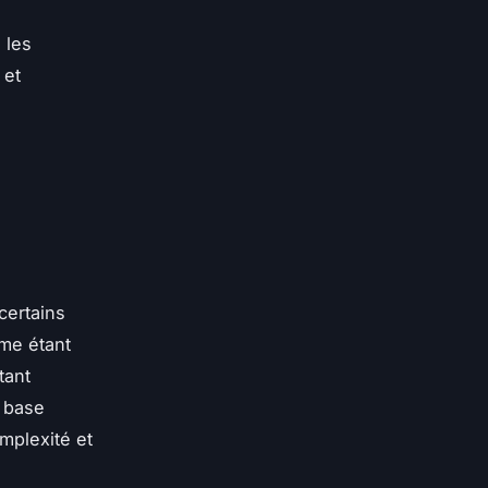
 les
 et
certains
me étant
tant
e base
omplexité et