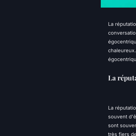
La réputati
conversatio
égocentriqu
chaleureux. 
égocentriq
La réputa
La réputati
souvent d'ê
sont souven
très fiers d