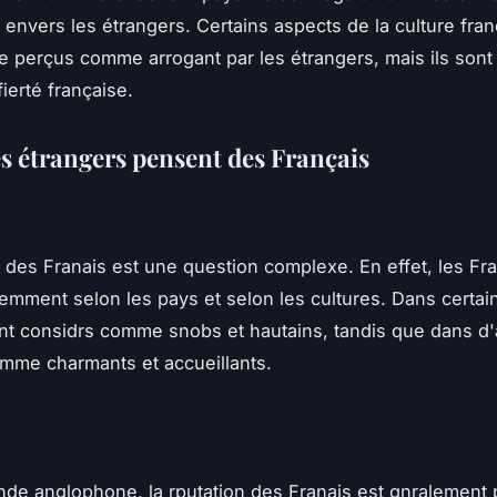
s envers les étrangers. Certains aspects de la culture fra
e perçus comme arrogant par les étrangers, mais ils sont e
fierté française.
es étrangers pensent des Français
n des Franais est une question complexe. En effet, les Fra
remment selon les pays et selon les cultures. Dans certai
nt considrs comme snobs et hautains, tandis que dans d'a
mme charmants et accueillants.
e anglophone, la rputation des Franais est gnralement 