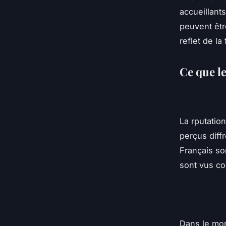
accueillant
peuvent êtr
reflet de la 
Ce que l
La rputatio
perçus diff
Français so
sont vus co
Dans le mond