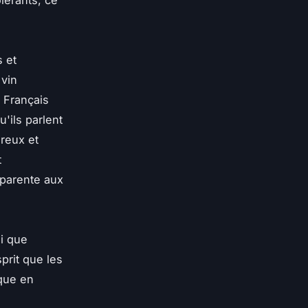
olérants, ce
 et
 vin
 Français
'ils parlent
ureux et
t
pparente aux
ai que
prit que les
ique en