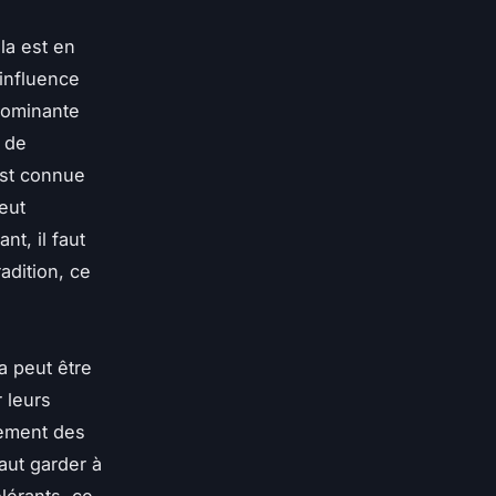
la est en
'influence
dominante
 de
est connue
eut
t, il faut
adition, ce
a peut être
 leurs
lement des
aut garder à