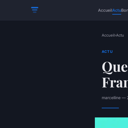
Accueil
Actu
Bon
Accueil
›
Actu
ACTU
Quel
Fran
marcelline — 